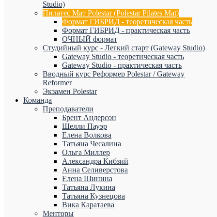
Studio)
Пилатес Мат Polestar (Polestar Pilates Mat)
Формат ГИБРИД - теоретическая часть
Формат ГИБРИД - практическая часть
ОЧНЫЙ формат
Студийный курс - Легкий старт (Gateway Studio)
Gateway Studio - теоретическая часть
Gateway Studio - практическая часть
Вводный курс Реформер Polestar / Gateway
Reformer
Экзамен Polestar
Команда
Преподаватели
Брент Андерсон
Шелли Пауэр
Елена Волкова
Татьяна Чесалина
Ольга Миллер
Александра Кибзий
Анна Селиверстова
Елена Шинина
Татьяна Лукина
Татьяна Кузнецова
Вика Каратаева
Менторы