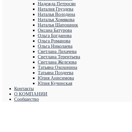
Надежда Петросян
Наталия Груздева
Наталья Володина
Наталья Хомякова
Наталья Шапошник
Оксана Батурова
Ольга Богданова
Ольга Романова
Ольга Николаева
Светлана Лихачева
Светлана Терентьева
Светлана Железова
Татьяна Охохонина
Татьяна Поздеева
Юлия Анисимова
Юлия Кучинская
Контакты
О КОМПАНИИ
Сообщество