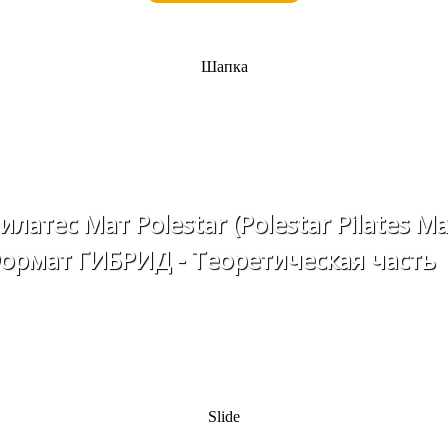
Шапка
илатес Мат Polestar (Polestar Pilates Ma
ормат ГИБРИД - Теоретическая часть
Slide