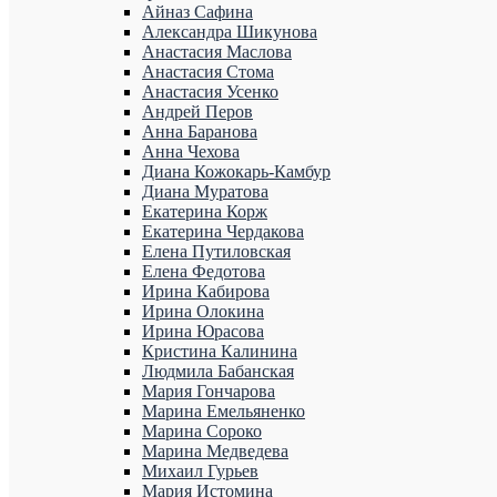
Айназ Сафина
Александра Шикунова
Анастасия Маслова
Анастасия Стома
Анастасия Усенко
Андрей Перов
Анна Баранова
Анна Чехова
Диана Кожокарь-Камбур
Диана Муратова
Екатерина Корж
Екатерина Чердакова
Елена Путиловская
Елена Федотова
Ирина Кабирова
Ирина Олокина
Ирина Юрасова
Кристина Калинина
Людмила Бабанская
Мария Гончарова
Марина Емельяненко
Марина Сороко
Марина Медведева
Михаил Гурьев
Мария Истомина