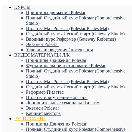
КУРСЫ
Принципы движения Polestar
Полный Студийный курс Polestar (Comprehensive
Studio)
Пилатес Мат Polestar (Polestar Pilates Mat)
Студийный курс - Легкий старт (Gateway Studio)
Вводный курс Реформер (Gateway Reformer)
Экзамен Polestar
Условия проведения / посещения
ВИДЕОМАТЕРИАЛЫ Л/К
Принципы Движения Polestar
Функциональное тестирование Polestar
Полный Студийный курс Polestar (Comprehensive
Studio)
Пилатес Мат Polestar (Polestar Pilates Mat)
Студийный курс - Легкий старт (Gateway Studio)
Реформер Пилатес
Пилатес и внутренние органы
Дополнительные семинары Пилатес
Экзамен Polestar
Кабинет ментора
РАСПИСАНИЕ
Принципы Движения Polestar
Полный Студийный курс Polestar (Comprehensive