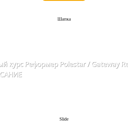
Шапка
й курс Реформер Polestar / Gateway R
САНИЕ
Slide