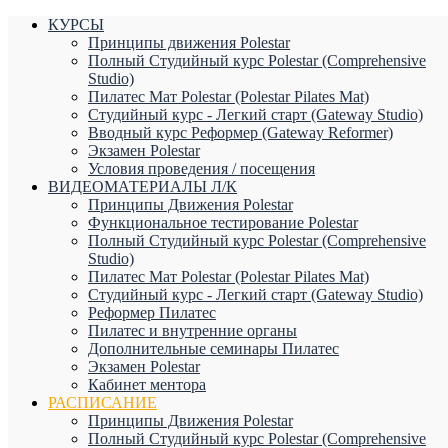
КУРСЫ
Принципы движения Polestar
Полный Студийный курс Polestar (Comprehensive
Studio)
Пилатес Мат Polestar (Polestar Pilates Mat)
Студийный курс - Легкий старт (Gateway Studio)
Вводный курс Реформер (Gateway Reformer)
Экзамен Polestar
Условия проведения / посещения
ВИДЕОМАТЕРИАЛЫ Л/К
Принципы Движения Polestar
Функциональное тестирование Polestar
Полный Студийный курс Polestar (Comprehensive
Studio)
Пилатес Мат Polestar (Polestar Pilates Mat)
Студийный курс - Легкий старт (Gateway Studio)
Реформер Пилатес
Пилатес и внутренние органы
Дополнительные семинары Пилатес
Экзамен Polestar
Кабинет ментора
РАСПИСАНИЕ
Принципы Движения Polestar
Полный Студийный курс Polestar (Comprehensive