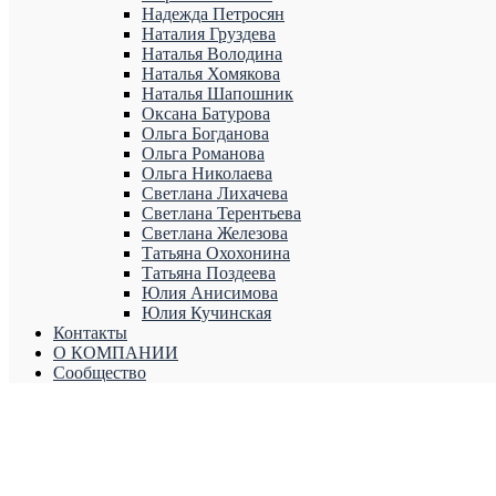
Надежда Петросян
Наталия Груздева
Наталья Володина
Наталья Хомякова
Наталья Шапошник
Оксана Батурова
Ольга Богданова
Ольга Романова
Ольга Николаева
Светлана Лихачева
Светлана Терентьева
Светлана Железова
Татьяна Охохонина
Татьяна Поздеева
Юлия Анисимова
Юлия Кучинская
Контакты
О КОМПАНИИ
Сообщество