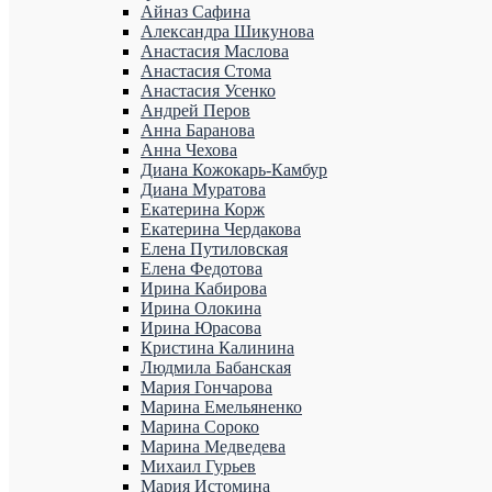
Айназ Сафина
Александра Шикунова
Анастасия Маслова
Анастасия Стома
Анастасия Усенко
Андрей Перов
Анна Баранова
Анна Чехова
Диана Кожокарь-Камбур
Диана Муратова
Екатерина Корж
Екатерина Чердакова
Елена Путиловская
Елена Федотова
Ирина Кабирова
Ирина Олокина
Ирина Юрасова
Кристина Калинина
Людмила Бабанская
Мария Гончарова
Марина Емельяненко
Марина Сороко
Марина Медведева
Михаил Гурьев
Мария Истомина