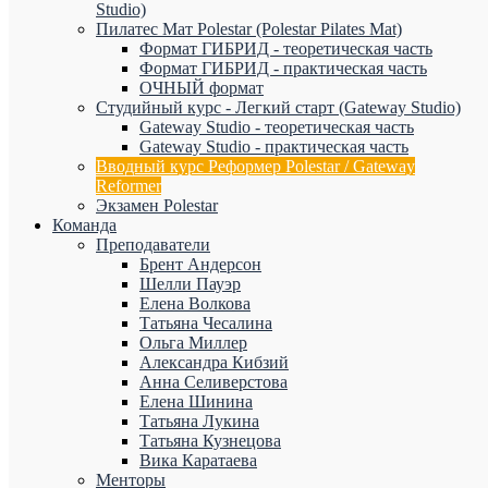
Studio)
Пилатес Мат Polestar (Polestar Pilates Mat)
Формат ГИБРИД - теоретическая часть
Формат ГИБРИД - практическая часть
ОЧНЫЙ формат
Студийный курс - Легкий старт (Gateway Studio)
Gateway Studio - теоретическая часть
Gateway Studio - практическая часть
Вводный курс Реформер Polestar / Gateway
Reformer
Экзамен Polestar
Команда
Преподаватели
Брент Андерсон
Шелли Пауэр
Елена Волкова
Татьяна Чесалина
Ольга Миллер
Александра Кибзий
Анна Селиверстова
Елена Шинина
Татьяна Лукина
Татьяна Кузнецова
Вика Каратаева
Менторы