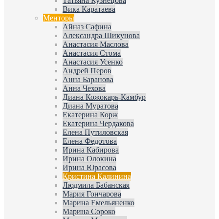
Татьяна Кузнецова
Вика Каратаева
Менторы
Айназ Сафина
Александра Шикунова
Анастасия Маслова
Анастасия Стома
Анастасия Усенко
Андрей Перов
Анна Баранова
Анна Чехова
Диана Кожокарь-Камбур
Диана Муратова
Екатерина Корж
Екатерина Чердакова
Елена Путиловская
Елена Федотова
Ирина Кабирова
Ирина Олокина
Ирина Юрасова
Кристина Калинина
Людмила Бабанская
Мария Гончарова
Марина Емельяненко
Марина Сороко