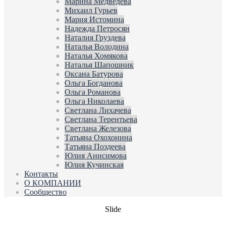
Марина Медведева
Михаил Гурьев
Мария Истомина
Надежда Петросян
Наталия Груздева
Наталья Володина
Наталья Хомякова
Наталья Шапошник
Оксана Батурова
Ольга Богданова
Ольга Романова
Ольга Николаева
Светлана Лихачева
Светлана Терентьева
Светлана Железова
Татьяна Охохонина
Татьяна Поздеева
Юлия Анисимова
Юлия Кучинская
Контакты
О КОМПАНИИ
Сообщество
Slide