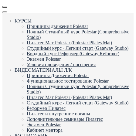
КУРСЫ
Принципы движения Polestar
Полный Студийный курс Polestar (Comprehensive
Studio)
Пилатес Мат Polestar (Polestar Pilates Mat)
Студийный курс - Легкий старт (Gateway Studio)
Вводный курс Реформер (Gateway Reformer)
Экзамен Polestar
Условия проведения / посещения
ВИДЕОМАТЕРИАЛЫ Л/К
Принципы Движения Polestar
Функциональное тестирование Polestar
Полный Студийный курс Polestar (Comprehensive
Studio)
Пилатес Мат Polestar (Polestar Pilates Mat)
Студийный курс - Легкий старт (Gateway Studio)
Реформер Пилатес
Пилатес и внутренние органы
Дополнительные семинары Пилатес
Экзамен Polestar
Кабинет ментора
РАСПИСАНИЕ