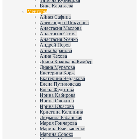
Татьяна Кузнецова
Вика Каратаева
Менторы
Айназ Сафина
Александра Шикунова
Анастасия Маслова
Анастасия Стома
Анастасия Усенко
Андрей Перов
Анна Баранова
Анна Чехова
Диана Кожокарь-Камбур
Диана Муратова
Екатерина Корж
Екатерина Чердакова
Елена Путиловская
Елена Федотова
Ирина Кабирова
Ирина Олокина
Ирина Юрасова
Кристина Калинина
Людмила Бабанская
Мария Гончарова
Марина Емельяненко
Марина Сороко