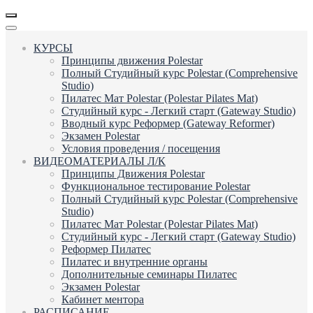
КУРСЫ
Принципы движения Polestar
Полный Студийный курс Polestar (Comprehensive
Studio)
Пилатес Мат Polestar (Polestar Pilates Mat)
Студийный курс - Легкий старт (Gateway Studio)
Вводный курс Реформер (Gateway Reformer)
Экзамен Polestar
Условия проведения / посещения
ВИДЕОМАТЕРИАЛЫ Л/К
Принципы Движения Polestar
Функциональное тестирование Polestar
Полный Студийный курс Polestar (Comprehensive
Studio)
Пилатес Мат Polestar (Polestar Pilates Mat)
Студийный курс - Легкий старт (Gateway Studio)
Реформер Пилатес
Пилатес и внутренние органы
Дополнительные семинары Пилатес
Экзамен Polestar
Кабинет ментора
РАСПИСАНИЕ