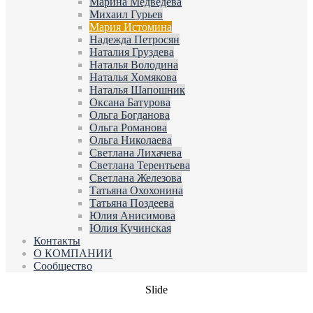
Марина Медведева
Михаил Гурьев
Мария Истомина
Надежда Петросян
Наталия Груздева
Наталья Володина
Наталья Хомякова
Наталья Шапошник
Оксана Батурова
Ольга Богданова
Ольга Романова
Ольга Николаева
Светлана Лихачева
Светлана Терентьева
Светлана Железова
Татьяна Охохонина
Татьяна Поздеева
Юлия Анисимова
Юлия Кучинская
Контакты
О КОМПАНИИ
Сообщество
Slide