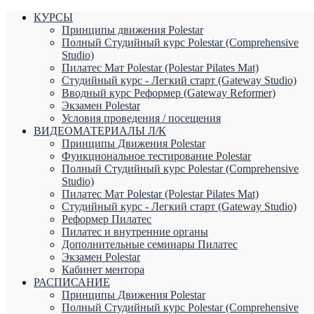
КУРСЫ
Принципы движения Polestar
Полный Студийный курс Polestar (Comprehensive
Studio)
Пилатес Мат Polestar (Polestar Pilates Mat)
Студийный курс - Легкий старт (Gateway Studio)
Вводный курс Реформер (Gateway Reformer)
Экзамен Polestar
Условия проведения / посещения
ВИДЕОМАТЕРИАЛЫ Л/К
Принципы Движения Polestar
Функциональное тестирование Polestar
Полный Студийный курс Polestar (Comprehensive
Studio)
Пилатес Мат Polestar (Polestar Pilates Mat)
Студийный курс - Легкий старт (Gateway Studio)
Реформер Пилатес
Пилатес и внутренние органы
Дополнительные семинары Пилатес
Экзамен Polestar
Кабинет ментора
РАСПИСАНИЕ
Принципы Движения Polestar
Полный Студийный курс Polestar (Comprehensive