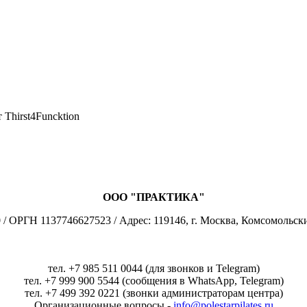
Thirst4Funcktion
ООО "ПРАКТИКА"
 ОРГН 1137746627523 / Адрес: 119146, г. Москва, Комсомольски
тел. +7 985 511 0044 (для звонков и Telegram)
тел. +7 999 900 5544 (сообщения в WhatsApp, Telegram)
тел. +7 499 392 0221 (звонки администраторам центра)
Организационные вопросы -
info@polestarpilates.ru