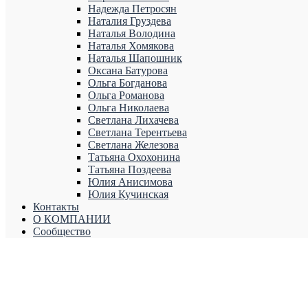
Надежда Петросян
Наталия Груздева
Наталья Володина
Наталья Хомякова
Наталья Шапошник
Оксана Батурова
Ольга Богданова
Ольга Романова
Ольга Николаева
Светлана Лихачева
Светлана Терентьева
Светлана Железова
Татьяна Охохонина
Татьяна Поздеева
Юлия Анисимова
Юлия Кучинская
Контакты
О КОМПАНИИ
Сообщество