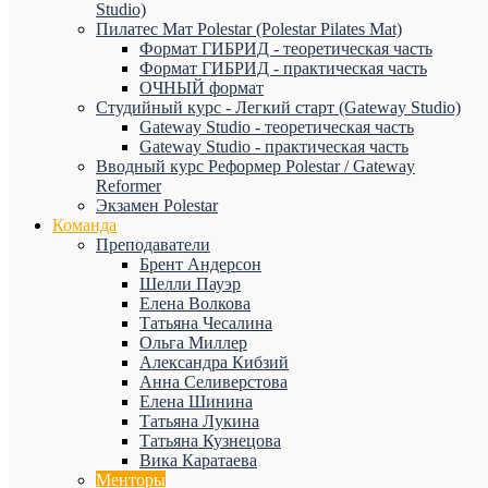
Studio)
Пилатес Мат Polestar (Polestar Pilates Mat)
Формат ГИБРИД - теоретическая часть
Формат ГИБРИД - практическая часть
ОЧНЫЙ формат
Студийный курс - Легкий старт (Gateway Studio)
Gateway Studio - теоретическая часть
Gateway Studio - практическая часть
Вводный курс Реформер Polestar / Gateway
Reformer
Экзамен Polestar
Команда
Преподаватели
Брент Андерсон
Шелли Пауэр
Елена Волкова
Татьяна Чесалина
Ольга Миллер
Александра Кибзий
Анна Селиверстова
Елена Шинина
Татьяна Лукина
Татьяна Кузнецова
Вика Каратаева
Менторы