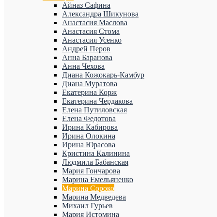
Айназ Сафина
Александра Шикунова
Анастасия Маслова
Анастасия Стома
Анастасия Усенко
Андрей Перов
Анна Баранова
Анна Чехова
Диана Кожокарь-Камбур
Диана Муратова
Екатерина Корж
Екатерина Чердакова
Елена Путиловская
Елена Федотова
Ирина Кабирова
Ирина Олокина
Ирина Юрасова
Кристина Калинина
Людмила Бабанская
Мария Гончарова
Марина Емельяненко
Марина Сороко
Марина Медведева
Михаил Гурьев
Мария Истомина