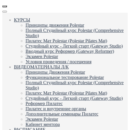
КУРСЫ
Принципы движения Polestar
Полный Студийный курс Polestar (Comprehensive
Studio)
Пилатес Мат Polestar (Polestar Pilates Mat)
Студийный курс - Легкий старт (Gateway Studio)
Вводный курс Реформер (Gateway Reformer)
Экзамен Polestar
Условия проведения / посещения
ВИДЕОМАТЕРИАЛЫ Л/К
Принципы Движения Polestar
Функциональное тестирование Polestar
Полный Студийный курс Polestar (Comprehensive
Studio)
Пилатес Мат Polestar (Polestar Pilates Mat)
Студийный курс - Легкий старт (Gateway Studio)
Реформер Пилатес
Пилатес и внутренние органы
Дополнительные семинары Пилатес
Экзамен Polestar
Кабинет ментора
РАСПИСАНИЕ