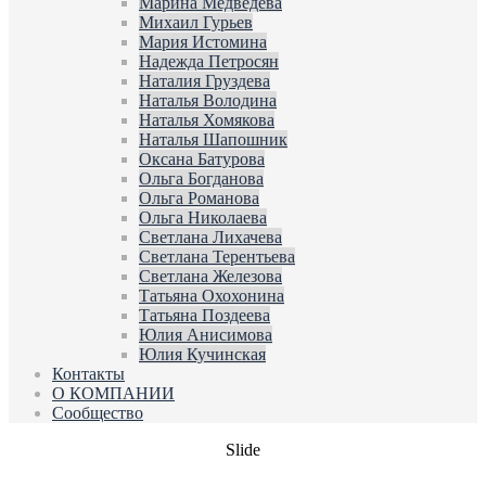
Марина Медведева
Михаил Гурьев
Мария Истомина
Надежда Петросян
Наталия Груздева
Наталья Володина
Наталья Хомякова
Наталья Шапошник
Оксана Батурова
Ольга Богданова
Ольга Романова
Ольга Николаева
Светлана Лихачева
Светлана Терентьева
Светлана Железова
Татьяна Охохонина
Татьяна Поздеева
Юлия Анисимова
Юлия Кучинская
Контакты
О КОМПАНИИ
Сообщество
Slide