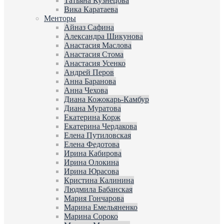
Татьяна Кузнецова
Вика Каратаева
Менторы
Айназ Сафина
Александра Шикунова
Анастасия Маслова
Анастасия Стома
Анастасия Усенко
Андрей Перов
Анна Баранова
Анна Чехова
Диана Кожокарь-Камбур
Диана Муратова
Екатерина Корж
Екатерина Чердакова
Елена Путиловская
Елена Федотова
Ирина Кабирова
Ирина Олокина
Ирина Юрасова
Кристина Калинина
Людмила Бабанская
Мария Гончарова
Марина Емельяненко
Марина Сороко