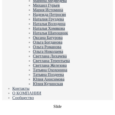
Марина Медведева
Михаил Гурьев
Мария Истомина
Надежда Петросян
Наталия Груздева
Наталья Володина
Наталья Хомякова
Наталья Шапошник
Оксана Батурова
Ольга Богданова
Ольга Романова
Ольга Николаева
Светлана Лихачева
Светлана Терентьева
Светлана Железова
Татьяна Охохонина
Татьяна Поздеева
Юлия Анисимова
Юлия Кучинская
Контакты
О КОМПАНИИ
Сообщество
Slide