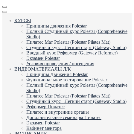
КУРСЫ
Принципы движения Polestar
Полный Студийный курс Polestar (Comprehensive
Studio)
Пилатес Мат Polestar (Polestar Pilates Mat)
Студийный курс - Легкий старт (Gateway Studio)
Вводный курс Реформер (Gateway Reformer)
Экзамен Polestar
Условия проведения / посещения
ВИДЕОМАТЕРИАЛЫ Л/К
Принципы Движения Polestar
Функциональное тестирование Polestar
Полный Студийный курс Polestar (Comprehensive
Studio)
Пилатес Мат Polestar (Polestar Pilates Mat)
Студийный курс - Легкий старт (Gateway Studio)
Реформер Пилатес
Пилатес и внутренние органы
Дополнительные семинары Пилатес
Экзамен Polestar
Кабинет ментора
РАСПИСАНИЕ