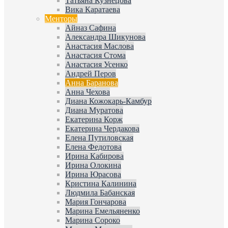
Татьяна Кузнецова
Вика Каратаева
Менторы
Айназ Сафина
Александра Шикунова
Анастасия Маслова
Анастасия Стома
Анастасия Усенко
Андрей Перов
Анна Баранова
Анна Чехова
Диана Кожокарь-Камбур
Диана Муратова
Екатерина Корж
Екатерина Чердакова
Елена Путиловская
Елена Федотова
Ирина Кабирова
Ирина Олокина
Ирина Юрасова
Кристина Калинина
Людмила Бабанская
Мария Гончарова
Марина Емельяненко
Марина Сороко