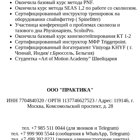
Окончила базовый курс метода PNF.
Окончила курс метода SEAS 1,2 по работе со сколиозом.
Сертифицированный инструктор тренировок на
оборудовании спайнфиттер ( Spinefitter)
Участница конференций о проблемах сколиоза и
тазового дна Physiosapiens, ScolioPro.
Окончила базовый курс кинезиотейпирования КТ 1-2
Сертифицированный инструктор МФР Triggerpoint.
Сертифицированный йогатерапевт Viniyoga KHYF ( г.
Ченнай, Индия/ г.Брюссель, Бельгия)
Студентка «Art of Motion Academy” Швейцария
ООО "ПРАКТИКА"
ИНН 7704840320 / ОРГН 1137746627523 / Адрес: 119146, г.
Москва, Комсомольский проспект, д. 28
тел. +7 985 511 0044 (для звонков и Telegram)
тел. +7 999 900 5544 (сообщения в WhatsApp, Telegram)
тел. +7 499 392 0221 (звонки администраторам центра)