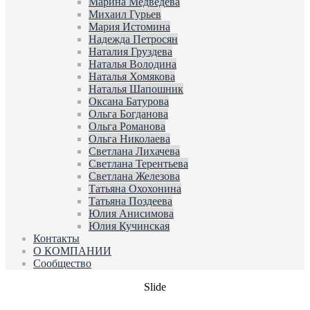
Марина Медведева
Михаил Гурьев
Мария Истомина
Надежда Петросян
Наталия Груздева
Наталья Володина
Наталья Хомякова
Наталья Шапошник
Оксана Батурова
Ольга Богданова
Ольга Романова
Ольга Николаева
Светлана Лихачева
Светлана Терентьева
Светлана Железова
Татьяна Охохонина
Татьяна Поздеева
Юлия Анисимова
Юлия Кучинская
Контакты
О КОМПАНИИ
Сообщество
Slide