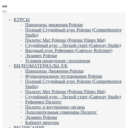
КУРСЫ
Принципы движения Polestar
Полный Студийный курс Polestar (Comprehensive
Studio)
Пилатес Мат Polestar (Polestar Pilates Mat)
Студийный курс - Легкий старт (Gateway Studio)
Вводный курс Реформер (Gateway Reformer)
Экзамен Polestar
Условия проведения / посещения
ВИДЕОМАТЕРИАЛЫ Л/К
Принципы Движения Polestar
Функциональное тестирование Polestar
Полный Студийный курс Polestar (Comprehensive
Studio)
Пилатес Мат Polestar (Polestar Pilates Mat)
Студийный курс - Легкий старт (Gateway Studio)
Реформер Пилатес
Пилатес и внутренние органы
Дополнительные семинары Пилатес
Экзамен Polestar
Кабинет ментора
РАСПИСАНИЕ