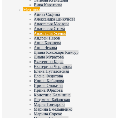
Татьяна Кузнецова
Вика Каратаева
Менторы
Айназ Сафина
Александра Шикунова
Анастасия Маслова
Анастасия Стома
Анастасия Усенко
Андрей Перов
Анна Баранова
Анна Чехова
Диана Кожокарь-Камбур
Диана Муратова
Екатерина Корж
Екатерина Чердакова
Елена Путиловская
Елена Федотова
Ирина Кабирова
Ирина Олокина
Ирина Юрасова
Кристина Калинина
Людмила Бабанская
Мария Гончарова
Марина Емельяненко
Марина Сороко