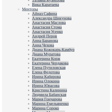
Татьяна Кузнецова
Вика Каратаева
Менторы
Айназ Сафина
Александра Шикунова
Анастасия Маслова
Анастасия Стома
Анастасия Усенко
Андрей Перов
Анна Баранова
Анна Чехова
Диана Кожокарь-Камбур
Диана Муратова
Екатерина Корж
Екатерина Чердакова
Елена Путиловская
Елена Федотова
Ирина Кабирова
Ирина Олокина
Ирина Юрасова
Кристина Калинина
Людмила Бабанская
Мария Гончарова
Марина Емельяненко
Марина Сороко