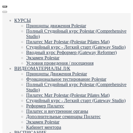
КУРСЫ
Принципы движения Polestar
Полный Студийный курс Polestar (Comprehensive
Studio)
Пилатес Мат Polestar (Polestar Pilates Mat)
Студийный курс - Легкий старт (Gateway Studio)
Вводный курс Реформер (Gateway Reformer)
Экзамен Polestar
Условия проведения / посещения
ВИДЕОМАТЕРИАЛЫ Л/К
Принципы Движения Polestar
Функциональное тестирование Polestar
Полный Студийный курс Polestar (Comprehensive
Studio)
Пилатес Мат Polestar (Polestar Pilates Mat)
Студийный курс - Легкий старт (Gateway Studio)
Реформер Пилатес
Пилатес и внутренние органы
Дополнительные семинары Пилатес
Экзамен Polestar
Кабинет ментора
РАСПИСАНИЕ