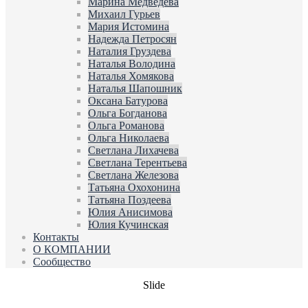
Марина Медведева
Михаил Гурьев
Мария Истомина
Надежда Петросян
Наталия Груздева
Наталья Володина
Наталья Хомякова
Наталья Шапошник
Оксана Батурова
Ольга Богданова
Ольга Романова
Ольга Николаева
Светлана Лихачева
Светлана Терентьева
Светлана Железова
Татьяна Охохонина
Татьяна Поздеева
Юлия Анисимова
Юлия Кучинская
Контакты
О КОМПАНИИ
Сообщество
Slide