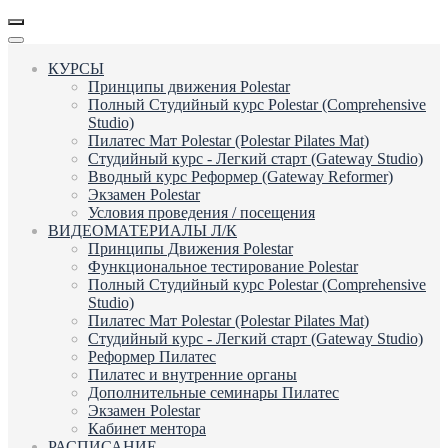
КУРСЫ
Принципы движения Polestar
Полный Студийный курс Polestar (Comprehensive
Studio)
Пилатес Мат Polestar (Polestar Pilates Mat)
Студийный курс - Легкий старт (Gateway Studio)
Вводный курс Реформер (Gateway Reformer)
Экзамен Polestar
Условия проведения / посещения
ВИДЕОМАТЕРИАЛЫ Л/К
Принципы Движения Polestar
Функциональное тестирование Polestar
Полный Студийный курс Polestar (Comprehensive
Studio)
Пилатес Мат Polestar (Polestar Pilates Mat)
Студийный курс - Легкий старт (Gateway Studio)
Реформер Пилатес
Пилатес и внутренние органы
Дополнительные семинары Пилатес
Экзамен Polestar
Кабинет ментора
РАСПИСАНИЕ