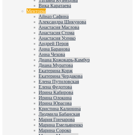
Татьяна Кузнецова
Вика Каратаева
Менторы
Айназ Сафина
Александра Шикунова
Анастасия Маслова
Анастасия Стома
Анастасия Усенко
Андрей Перов
Анна Баранова
Анна Чехова
Диана Кожокарь-Камбур
Диана Муратова
Екатерина Корж
Екатерина Чердакова
Елена Путиловская
Елена Федотова
Ирина Кабирова
Ирина Олокина
Ирина Юрасова
Кристина Калинина
Людмила Бабанская
Мария Гончарова
Марина Емельяненко
Марина Сороко