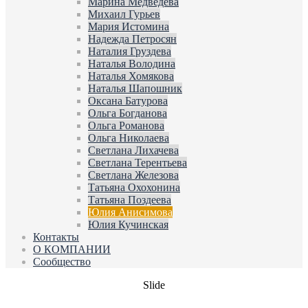
Марина Медведева
Михаил Гурьев
Мария Истомина
Надежда Петросян
Наталия Груздева
Наталья Володина
Наталья Хомякова
Наталья Шапошник
Оксана Батурова
Ольга Богданова
Ольга Романова
Ольга Николаева
Светлана Лихачева
Светлана Терентьева
Светлана Железова
Татьяна Охохонина
Татьяна Поздеева
Юлия Анисимова
Юлия Кучинская
Контакты
О КОМПАНИИ
Сообщество
Slide