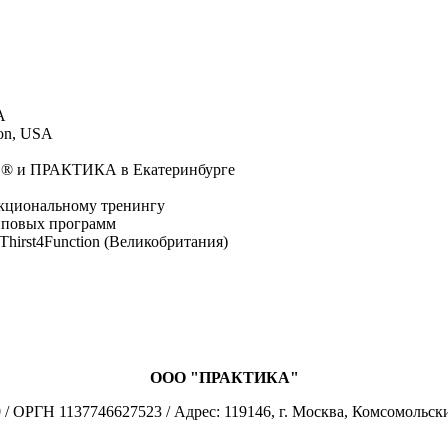
A
ion, USA
S® и ПРАКТИКА в Екатеринбурге
нкциональному тренингу
упповых программ
hirst4Function (Великобритания)
ООО "ПРАКТИКА"
 ОРГН 1137746627523 / Адрес: 119146, г. Москва, Комсомольски