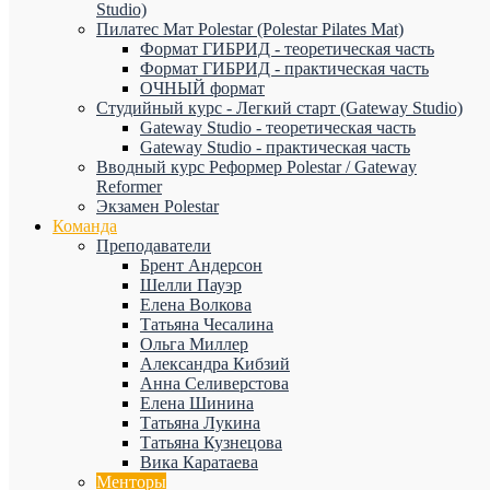
Studio)
Пилатес Мат Polestar (Polestar Pilates Mat)
Формат ГИБРИД - теоретическая часть
Формат ГИБРИД - практическая часть
ОЧНЫЙ формат
Студийный курс - Легкий старт (Gateway Studio)
Gateway Studio - теоретическая часть
Gateway Studio - практическая часть
Вводный курс Реформер Polestar / Gateway
Reformer
Экзамен Polestar
Команда
Преподаватели
Брент Андерсон
Шелли Пауэр
Елена Волкова
Татьяна Чесалина
Ольга Миллер
Александра Кибзий
Анна Селиверстова
Елена Шинина
Татьяна Лукина
Татьяна Кузнецова
Вика Каратаева
Менторы