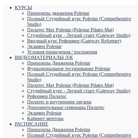
КУРСЫ
Принципы движения Polestar
Полный Студийный курс Polestar (Comprehensive
Studio)
Пилатес Мат Polestar (Polestar Pilates Mat)
Студийный курс - Легкий старт (Gateway Studio)
Вводный курс Реформер (Gateway Reformer)
Экзамен Polestar
Условия проведения / посещения
ВИДЕОМАТЕРИАЛЫ Л/К
Принципы Движения Polestar
Функциональное тестирование Polestar
Полный Студийный курс Polestar (Comprehensive
Studio)
Пилатес Мат Polestar (Polestar Pilates Mat)
Студийный курс - Легкий старт (Gateway Studio)
Реформер Пилатес
Пилатес и внутренние органы
Дополнительные семинары Пилатес
Экзамен Polestar
Кабинет ментора
РАСПИСАНИЕ
Принципы Движения Polestar
Полный Студийный курс Polestar (Comprehensive