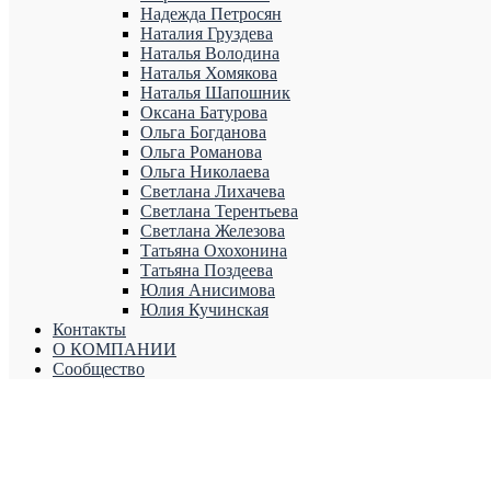
Надежда Петросян
Наталия Груздева
Наталья Володина
Наталья Хомякова
Наталья Шапошник
Оксана Батурова
Ольга Богданова
Ольга Романова
Ольга Николаева
Светлана Лихачева
Светлана Терентьева
Светлана Железова
Татьяна Охохонина
Татьяна Поздеева
Юлия Анисимова
Юлия Кучинская
Контакты
О КОМПАНИИ
Сообщество