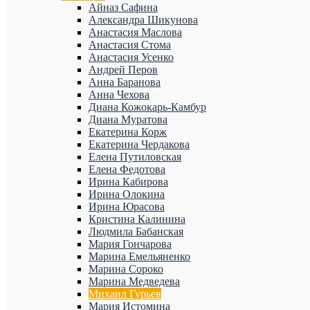
Айназ Сафина
Александра Шикунова
Анастасия Маслова
Анастасия Стома
Анастасия Усенко
Андрей Перов
Анна Баранова
Анна Чехова
Диана Кожокарь-Камбур
Диана Муратова
Екатерина Корж
Екатерина Чердакова
Елена Путиловская
Елена Федотова
Ирина Кабирова
Ирина Олокина
Ирина Юрасова
Кристина Калинина
Людмила Бабанская
Мария Гончарова
Марина Емельяненко
Марина Сороко
Марина Медведева
Михаил Гурьев
Мария Истомина