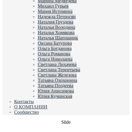
Марина Медведева
Михаил Гурьев
Мария Истомина
Надежда Петросян
Наталия Груздева
Наталья Володина
Наталья Хомякова
Наталья Шапошник
Оксана Батурова
Ольга Богданова
Ольга Романова
Ольга Николаева
Светлана Лихачева
Светлана Терентьева
Светлана Железова
Татьяна Охохонина
Татьяна Поздеева
Юлия Анисимова
Юлия Кучинская
Контакты
О КОМПАНИИ
Сообщество
Slide