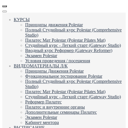
КУРСЫ
Принципы движения Polestar
Полный Студийный курс Polestar (Comprehensive
Studio)
Пилатес Мат Polestar (Polestar Pilates Mat)
Студийный курс - Легкий старт (Gateway Studio)
Вводный курс Реформер (Gateway Reformer)
Экзамен Polestar
Условия проведения / посещения
ВИДЕОМАТЕРИАЛЫ Л/К
Принципы Движения Polestar
Функциональное тестирование Polestar
Полный Студийный курс Polestar (Comprehensive
Studio)
Пилатес Мат Polestar (Polestar Pilates Mat)
Студийный курс - Легкий старт (Gateway Studio)
Реформер Пилатес
Пилатес и внутренние органы
Дополнительные семинары Пилатес
Экзамен Polestar
Кабинет ментора
РАСПИСАНИЕ