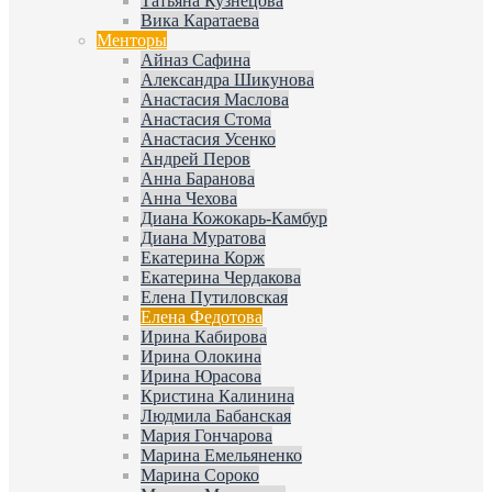
Татьяна Кузнецова
Вика Каратаева
Менторы
Айназ Сафина
Александра Шикунова
Анастасия Маслова
Анастасия Стома
Анастасия Усенко
Андрей Перов
Анна Баранова
Анна Чехова
Диана Кожокарь-Камбур
Диана Муратова
Екатерина Корж
Екатерина Чердакова
Елена Путиловская
Елена Федотова
Ирина Кабирова
Ирина Олокина
Ирина Юрасова
Кристина Калинина
Людмила Бабанская
Мария Гончарова
Марина Емельяненко
Марина Сороко