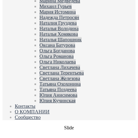
Марина Медведева
Михаил Гурьев
Мария Истомина
Надежда Петросян
Наталия Груздева
Наталья Володина
Наталья Хомякова
Наталья Шапошник
Оксана Батурова
Ольга Богданова
Ольга Романова
Ольга Николаева
Светлана Лихачева
Светлана Терентьева
Светлана Железова
Татьяна Охохонина
Татьяна Поздеева
Юлия Анисимова
Юлия Кучинская
Контакты
О КОМПАНИИ
Сообщество
Slide