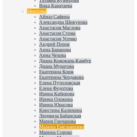
Татьяна Кузнецова
Вика Каратаева
Менторы
Айназ Сафина
Александра Шикунова
Анастасия Маслова
Анастасия Стома
Анастасия Усенко
Андрей Перов
Анна Баранова
Анна Чехова
Диана Кожокарь-Камбур
Диана Муратова
Екатерина Корж
Екатерина Чердакова
Елена Путиловская
Елена Федотова
Ирина Кабирова
Ирина Олокина
Ирина Юрасова
Кристина Калинина
Людмила Бабанская
Мария Гончарова
Марина Емельяненко
Марина Сороко