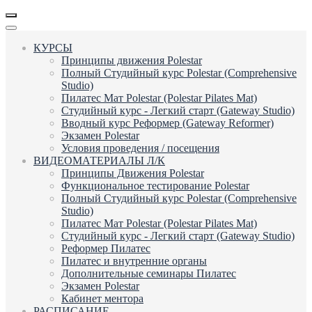
КУРСЫ
Принципы движения Polestar
Полный Студийный курс Polestar (Comprehensive
Studio)
Пилатес Мат Polestar (Polestar Pilates Mat)
Студийный курс - Легкий старт (Gateway Studio)
Вводный курс Реформер (Gateway Reformer)
Экзамен Polestar
Условия проведения / посещения
ВИДЕОМАТЕРИАЛЫ Л/К
Принципы Движения Polestar
Функциональное тестирование Polestar
Полный Студийный курс Polestar (Comprehensive
Studio)
Пилатес Мат Polestar (Polestar Pilates Mat)
Студийный курс - Легкий старт (Gateway Studio)
Реформер Пилатес
Пилатес и внутренние органы
Дополнительные семинары Пилатес
Экзамен Polestar
Кабинет ментора
РАСПИСАНИЕ