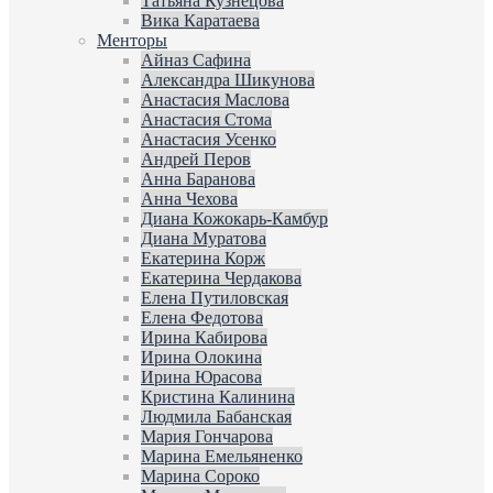
Татьяна Кузнецова
Вика Каратаева
Менторы
Айназ Сафина
Александра Шикунова
Анастасия Маслова
Анастасия Стома
Анастасия Усенко
Андрей Перов
Анна Баранова
Анна Чехова
Диана Кожокарь-Камбур
Диана Муратова
Екатерина Корж
Екатерина Чердакова
Елена Путиловская
Елена Федотова
Ирина Кабирова
Ирина Олокина
Ирина Юрасова
Кристина Калинина
Людмила Бабанская
Мария Гончарова
Марина Емельяненко
Марина Сороко