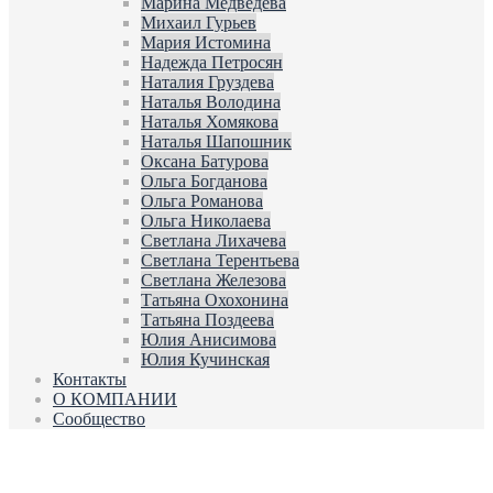
Марина Медведева
Михаил Гурьев
Мария Истомина
Надежда Петросян
Наталия Груздева
Наталья Володина
Наталья Хомякова
Наталья Шапошник
Оксана Батурова
Ольга Богданова
Ольга Романова
Ольга Николаева
Светлана Лихачева
Светлана Терентьева
Светлана Железова
Татьяна Охохонина
Татьяна Поздеева
Юлия Анисимова
Юлия Кучинская
Контакты
О КОМПАНИИ
Сообщество