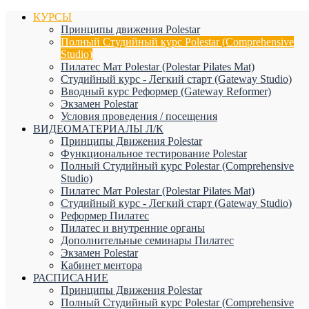
КУРСЫ
Принципы движения Polestar
Полный Студийный курс Polestar (Comprehensive
Studio)
Пилатес Мат Polestar (Polestar Pilates Mat)
Студийный курс - Легкий старт (Gateway Studio)
Вводный курс Реформер (Gateway Reformer)
Экзамен Polestar
Условия проведения / посещения
ВИДЕОМАТЕРИАЛЫ Л/К
Принципы Движения Polestar
Функциональное тестирование Polestar
Полный Студийный курс Polestar (Comprehensive
Studio)
Пилатес Мат Polestar (Polestar Pilates Mat)
Студийный курс - Легкий старт (Gateway Studio)
Реформер Пилатес
Пилатес и внутренние органы
Дополнительные семинары Пилатес
Экзамен Polestar
Кабинет ментора
РАСПИСАНИЕ
Принципы Движения Polestar
Полный Студийный курс Polestar (Comprehensive