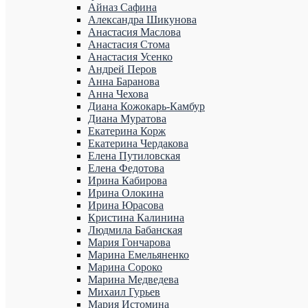
Айназ Сафина
Александра Шикунова
Анастасия Маслова
Анастасия Стома
Анастасия Усенко
Андрей Перов
Анна Баранова
Анна Чехова
Диана Кожокарь-Камбур
Диана Муратова
Екатерина Корж
Екатерина Чердакова
Елена Путиловская
Елена Федотова
Ирина Кабирова
Ирина Олокина
Ирина Юрасова
Кристина Калинина
Людмила Бабанская
Мария Гончарова
Марина Емельяненко
Марина Сороко
Марина Медведева
Михаил Гурьев
Мария Истомина