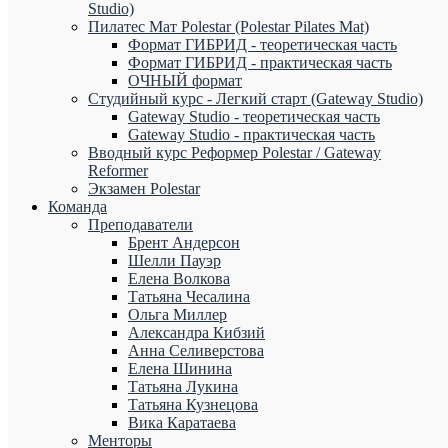
Studio)
Пилатес Мат Polestar (Polestar Pilates Mat)
Формат ГИБРИД - теоретическая часть
Формат ГИБРИД - практическая часть
ОЧНЫЙ формат
Студийный курс - Легкий старт (Gateway Studio)
Gateway Studio - теоретическая часть
Gateway Studio - практическая часть
Вводный курс Реформер Polestar / Gateway
Reformer
Экзамен Polestar
Команда
Преподаватели
Брент Андерсон
Шелли Пауэр
Елена Волкова
Татьяна Чесалина
Ольга Миллер
Александра Кибзий
Анна Селиверстова
Елена Шинина
Татьяна Лукина
Татьяна Кузнецова
Вика Каратаева
Менторы