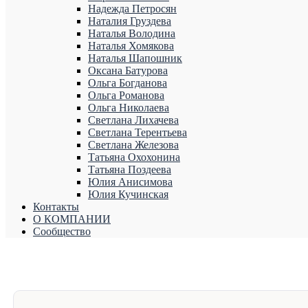
Надежда Петросян
Наталия Груздева
Наталья Володина
Наталья Хомякова
Наталья Шапошник
Оксана Батурова
Ольга Богданова
Ольга Романова
Ольга Николаева
Светлана Лихачева
Светлана Терентьева
Светлана Железова
Татьяна Охохонина
Татьяна Поздеева
Юлия Анисимова
Юлия Кучинская
Контакты
О КОМПАНИИ
Сообщество