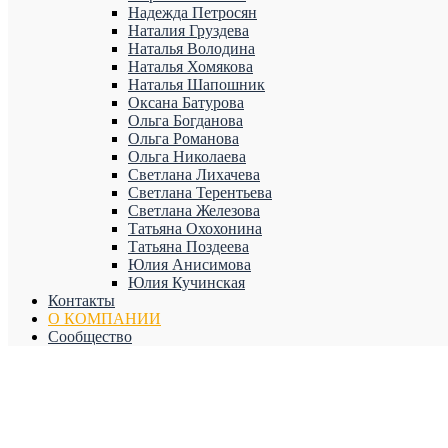
Надежда Петросян
Наталия Груздева
Наталья Володина
Наталья Хомякова
Наталья Шапошник
Оксана Батурова
Ольга Богданова
Ольга Романова
Ольга Николаева
Светлана Лихачева
Светлана Терентьева
Светлана Железова
Татьяна Охохонина
Татьяна Поздеева
Юлия Анисимова
Юлия Кучинская
Контакты
О КОМПАНИИ
Сообщество