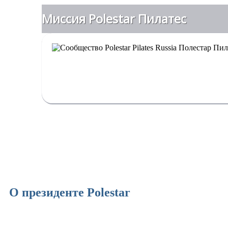
Миссия Polestar Пилатес
Polestar Pilates - международное объединен
передающих знания клиентам для улучшения 
О президенте Polestar