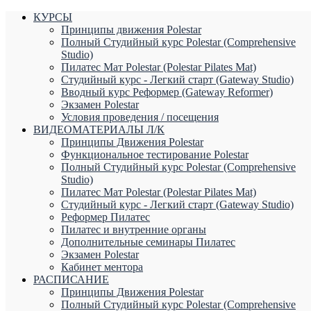
КУРСЫ
Принципы движения Polestar
Полный Студийный курс Polestar (Comprehensive
Studio)
Пилатес Мат Polestar (Polestar Pilates Mat)
Студийный курс - Легкий старт (Gateway Studio)
Вводный курс Реформер (Gateway Reformer)
Экзамен Polestar
Условия проведения / посещения
ВИДЕОМАТЕРИАЛЫ Л/К
Принципы Движения Polestar
Функциональное тестирование Polestar
Полный Студийный курс Polestar (Comprehensive
Studio)
Пилатес Мат Polestar (Polestar Pilates Mat)
Студийный курс - Легкий старт (Gateway Studio)
Реформер Пилатес
Пилатес и внутренние органы
Дополнительные семинары Пилатес
Экзамен Polestar
Кабинет ментора
РАСПИСАНИЕ
Принципы Движения Polestar
Полный Студийный курс Polestar (Comprehensive