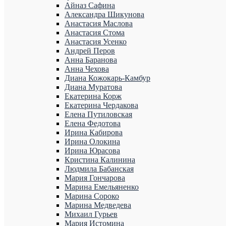
Айназ Сафина
Александра Шикунова
Анастасия Маслова
Анастасия Стома
Анастасия Усенко
Андрей Перов
Анна Баранова
Анна Чехова
Диана Кожокарь-Камбур
Диана Муратова
Екатерина Корж
Екатерина Чердакова
Елена Путиловская
Елена Федотова
Ирина Кабирова
Ирина Олокина
Ирина Юрасова
Кристина Калинина
Людмила Бабанская
Мария Гончарова
Марина Емельяненко
Марина Сороко
Марина Медведева
Михаил Гурьев
Мария Истомина