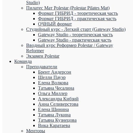
Studio)
Пилатес Мат Polestar (Polestar Pilates Mat)
Формат ГИБРИД - теоретическая часть
Формат ГИБРИД - практическая часть
ОЧНЫЙ формат
Студийный курс - Легкий старт (Gateway Studio)
Gateway Studio - теоретическая часть
Gateway Studio - практическая часть
Вводный курс Реформер Polestar / Gateway
Reformer
Экзамен Polestar
Команда
Преподаватели
Брент Андерсон
Шелли Пауэр
Елена Волкова
Татьяна Чесалина
Ольга Миллер
Александра Кибзий
Анна Селиверстова
Елена Шинина
Татьяна Лукина
Татьяна Кузнецова
Вика Каратаева
Менторы